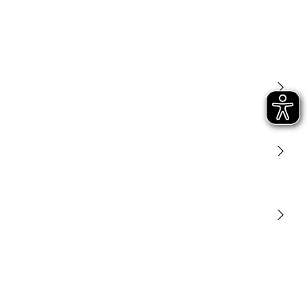
33442 Herzebrock-Clarholz
Germania
Descrizione dell'applicazione
(PDF, 1391 KB)
product@steinel.de
Inizia il download
Applicazione ETS
(ZIP, 55 KB)
Luce
Inizia il download
Sensori
STEINEL Tools
Testo del capitolato d'oneri DOCX
(DOCX, 7795 Bytes)
La nostra missione
Inizia il download
STEINEL Solutions
Contatto
Dichiarazione di conformità UE
(PDF, 1874 KB)
Inizia il download
Quick Start Guide
(PDF, 2520 KB)
Inizia il download