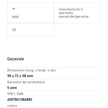
manufacturer's
warranty
steinel.de/garantie
KNX
CE
Generale
Dimensioni (lung. x largh. x alt.)
90 x 72 x 58 mm
Garanzia del produttore
5 anni
VPE1, EAN
4007841084882
colore