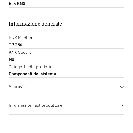
bus KNX
Informazione generale
KNX Medium
TP 256
KNX Secure
No
Categoria die prodotto
Componenti del sistema
Scaricare
Scheda tecnica
(PDF, 559 KB)
Informazioni sul produttore
Inizia il download
Produttore
STEINEL GmbH
manuale di istruzioni
(PDF, 2989 KB)
Dieselstraße 80-84
Inizia il download