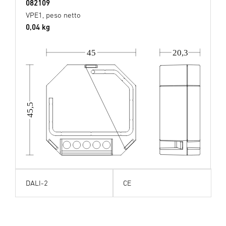
082109
VPE1, peso netto
0,04 kg
45
20,3
45,5
DALI-2
CE