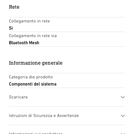
Rete
Collegamento in rete
Sì
Collegamento in rete via
Bluetooth Mesh
Informazione generale
Categoria die prodotto
Componenti del sistema
Scaricare
Scheda tecnica
(PDF, 772 KB)
Istruzioni di Sicurezza e Avvertenze
Inizia il download
1. Informazioni importanti sul prodotto
Informazioni sul produttore