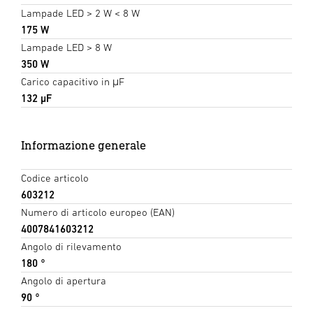
Lampade LED > 2 W < 8 W
175 W
Lampade LED > 8 W
350 W
Carico capacitivo in μF
132 µF
Informazione generale
Codice articolo
603212
Numero di articolo europeo (EAN)
4007841603212
Angolo di rilevamento
180 °
Angolo di apertura
90 °