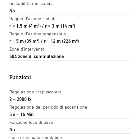
Scalabilità meccanica
No
Raggio d'azione radiale
r = 1.5 m (4 m²) / r = 3 m (14 m²)
Raggio d'azione tangenziale
r = 5 m (39 m²) / r = 12 m (226 m²)
Zone d'intervento
504 zone di commutazione
Funzioni
Regolazione crepuscolare
2 – 2000 lx
Regolazione del periodo di accensione
5 s – 15 Min.
Funzione luce di base
No
Luce principale regolabile