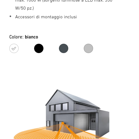
W/50 pz.)
Accessori di montaggio inclusi
Colore:
bianco
bianco
nero
antracite
argento