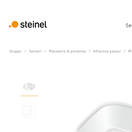
Se
Gruppo
Sensori
Rilevatore di presenza
Infrarossi passivi
IR
Rilevatore di presenza - Professional Line
IR Quattro HD-2 24m K
Caratteristiche
Dati tecnici
Dettagli del prodotto