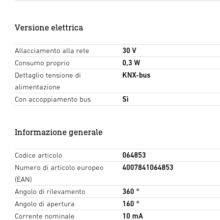
Versione elettrica
Allacciamento alla rete
30 V
Consumo proprio
0,3 W
Dettaglio tensione di
KNX-bus
alimentazione
Con accoppiamento bus
Sì
Informazione generale
Codice articolo
064853
Numero di articolo europeo
4007841064853
(EAN)
Angolo di rilevamento
360 °
Angolo di apertura
160 °
Corrente nominale
10 mA