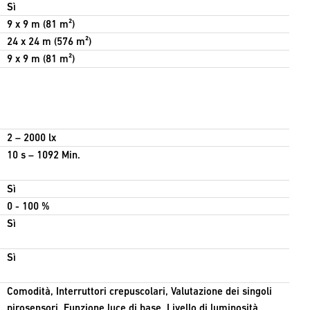
Sì
9 x 9 m (81 m²)
24 x 24 m (576 m²)
9 x 9 m (81 m²)
2 – 2000 lx
10 s – 1092 Min.
Sì
0 - 100 %
Sì
Sì
Comodità, Interruttori crepuscolari, Valutazione dei singoli
pirosensori, Funzione luce di base, Livello di luminosità,