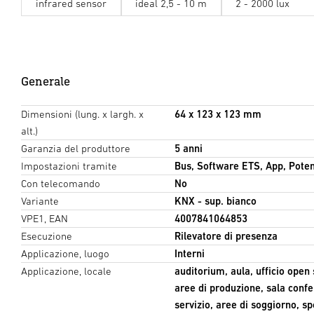
infrared sensor
ideal 2,5 - 10 m
2 - 2000 lux
Generale
Dimensioni (lung. x largh. x
64 x 123 x 123 mm
alt.)
Garanzia del produttore
5 anni
Impostazioni tramite
Bus, Software ETS, App, Pote
Con telecomando
No
Variante
KNX - sup. bianco
VPE1, EAN
4007841064853
Esecuzione
Rilevatore di presenza
Applicazione, luogo
Interni
Applicazione, locale
auditorium, aula, ufficio open
aree di produzione, sala confe
servizio, aree di soggiorno, spo