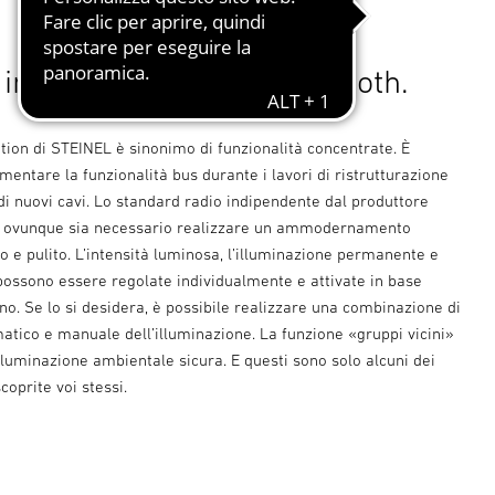
integrati nella rete Bluetooth.
ion di STEINEL è sinonimo di funzionalità concentrate. È
mentare la funzionalità bus durante i lavori di ristrutturazione
i nuovi cavi. Lo standard radio indipendente dal produttore
to ovunque sia necessario realizzare un ammodernamento
o e pulito. L’intensità luminosa, l’illuminazione permanente e
possono essere regolate individualmente e attivate in base
orno. Se lo si desidera, è possibile realizzare una combinazione di
atico e manuale dell’illuminazione. La funzione «gruppi vicini»
lluminazione ambientale sicura. E questi sono solo alcuni dei
scoprite voi stessi.