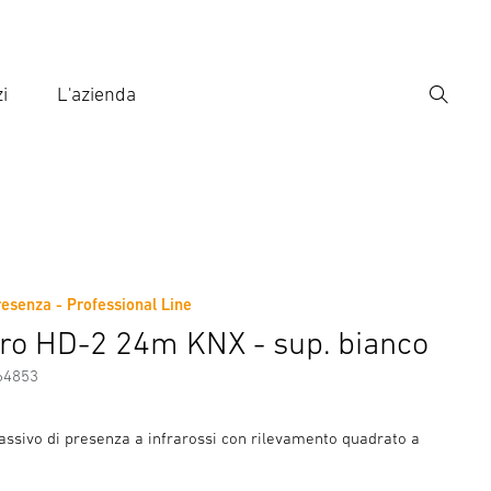
i
L'azienda
Ricerca
rire il termine di ricerca
ca
resenza - Professional Line
ni sul produttore
tro HD-2 24m KNX - sup. bianco
64853
assivo di presenza a infrarossi con rilevamento quadrato a