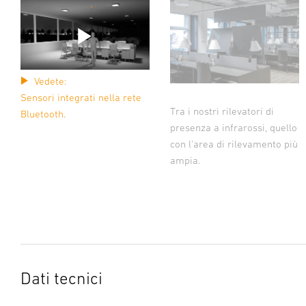
Vedete:
Sensori integrati nella rete
Tra i nostri rilevatori di
Bluetooth.
presenza a infrarossi, quello
con l'area di rilevamento più
ampia.
Dati tecnici