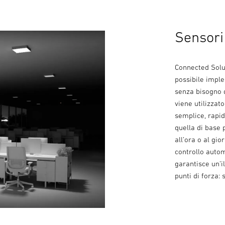
Sensori 
Connected Solut
possibile imple
senza bisogno d
viene utilizza
semplice, rapid
quella di base 
all’ora o al gi
controllo autom
garantisce un’i
punti di forza: 