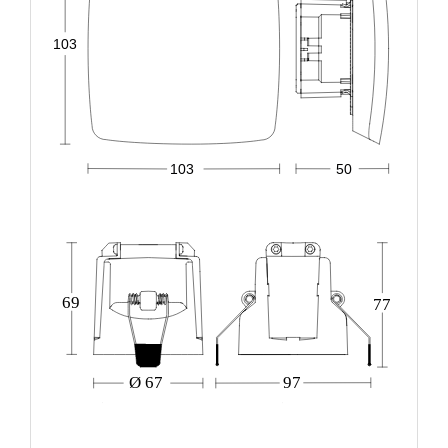
103
103
50
69
77
Ø 67
97