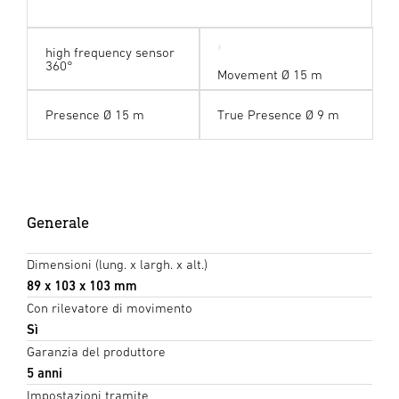
high frequency sensor
360°
Movement Ø 15 m
Presence Ø 15 m
True Presence Ø 9 m
Generale
Dimensioni (lung. x largh. x alt.)
89 x 103 x 103 mm
Con rilevatore di movimento
Sì
Garanzia del produttore
5 anni
Impostazioni tramite