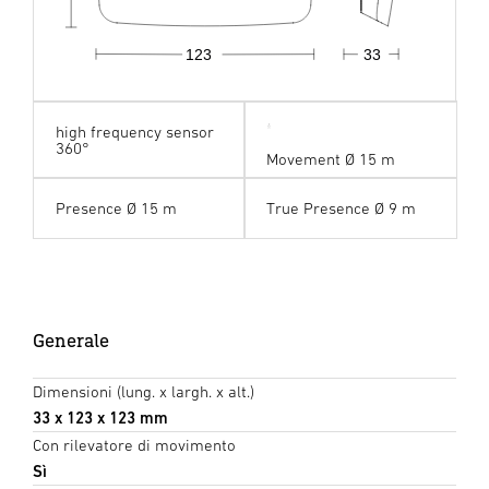
123
33
high frequency sensor
360°
Movement Ø 15 m
Presence Ø 15 m
True Presence Ø 9 m
Generale
Dimensioni (lung. x largh. x alt.)
33 x 123 x 123 mm
Con rilevatore di movimento
Sì