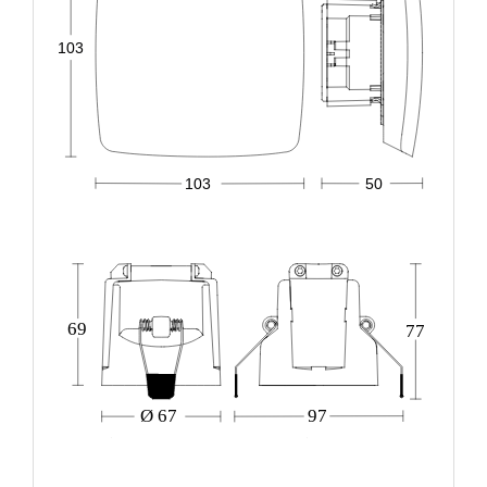
103
103
50
69
77
Ø 67
97