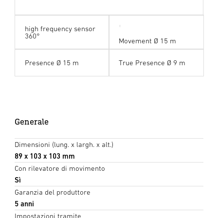
high frequency sensor
360°
Movement Ø 15 m
Presence Ø 15 m
True Presence Ø 9 m
Generale
Dimensioni (lung. x largh. x alt.)
89 x 103 x 103 mm
Con rilevatore di movimento
Sì
Garanzia del produttore
5 anni
Impostazioni tramite