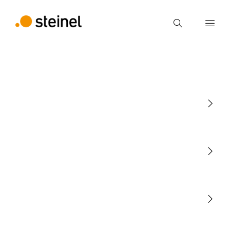
Ricerca
Inserire il termine di ricerca
Ricerca
Luce
Sensori
STEINEL Tools
La nostra missione
STEINEL Solutions
Contatto