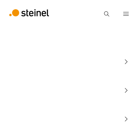
Ricerca
Inserire il termine di ricerca
Ricerca
Luce
Sensori
STEINEL Tools
La nostra missione
STEINEL Solutions
Contatto