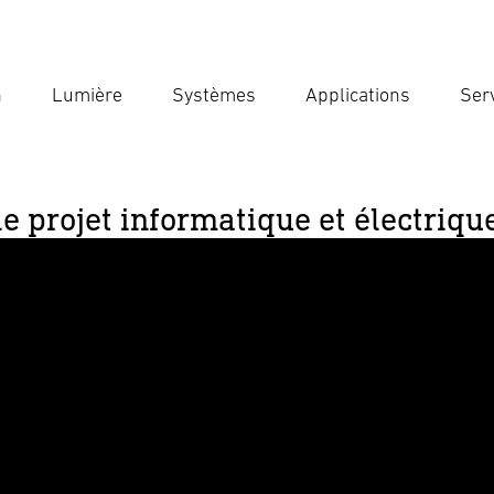
n
Lumière
Systèmes
Applications
Ser
Ent
Reche
 de projet informatique et électr