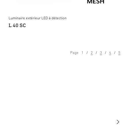
Luminaire extérieur LED à détection
L 40 SC
Page
1
2
3
4
5