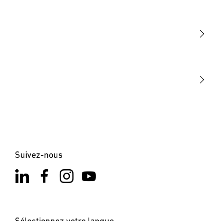
Lumière
Détection
STEINEL Tools
Notre mission
STEINEL Solutions
Contact
×
XLED home 2 SC noir
Suivez-nous
Sélectionnez votre langue