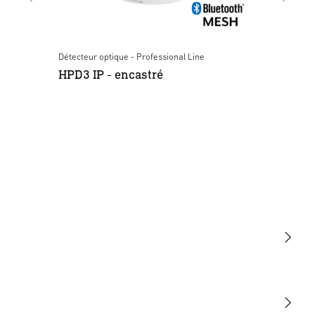
Détecteur optique - Professional Line
Dét
HPD3 IP - encastré
HP
Lumière
Détection