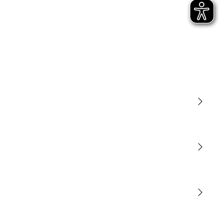
Lumière
Détection
STEINEL Tools
Notre mission
STEINEL Solutions
Contact