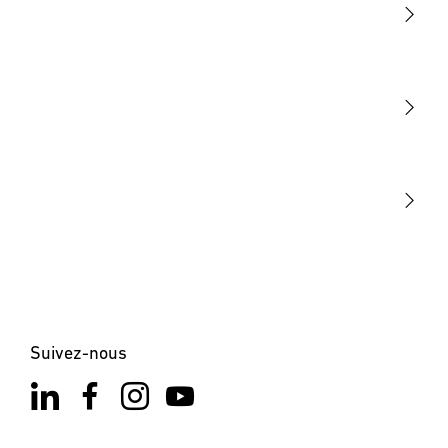
Lumière
Détection
STEINEL Tools
Notre mission
STEINEL Solutions
Contact
Suivez-nous