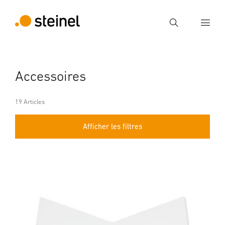
Recherche
Entrer critère de recherche
Accessoires
Recherche
19 Articles
Afficher les filtres