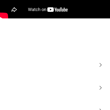
Lumière
Détection
STEINEL Tools
Notre mission
STEINEL Solutions
Contact