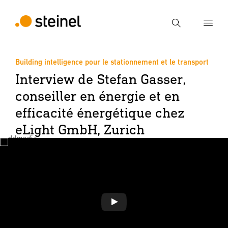
Recherche
Building intelligence pour le stationnement et le transport
Entrer critère de recherche
Interview de Stefan Gasser,
Recherche
conseiller en énergie et en
efficacité énergétique chez
eLight GmbH, Zurich
Jouer