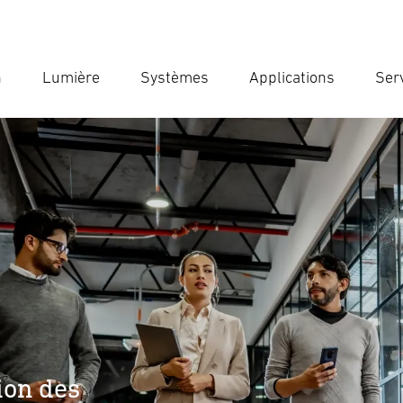
n
Lumière
Systèmes
Applications
Ser
Ent
Reche
ion des