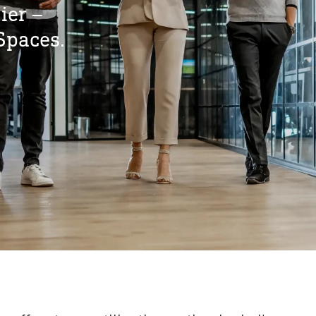
ier –
Spaces.