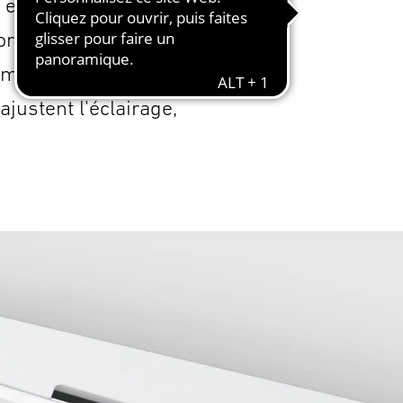
e et des meilleures
ormations telles
iser l'utilisation
justent l'éclairage,