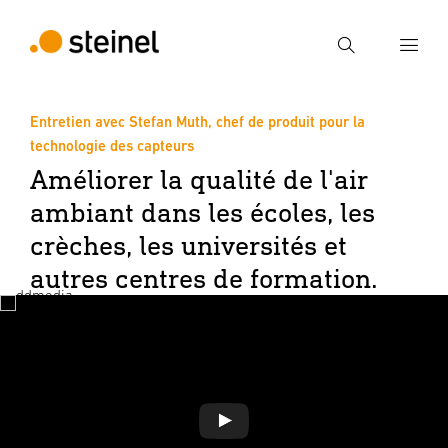
Recherche
Entretien avec Stefan Muth, chef de produit pour la
Entrer critère de recherche
technologie des capteurs
Recherche
Améliorer la qualité de l'air
ambiant dans les écoles, les
crèches, les universités et
autres centres de formation.
Jouer