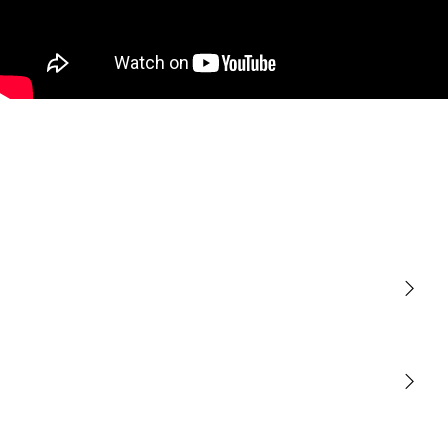
Lumière
Détection
STEINEL Tools
Notre mission
STEINEL Solutions