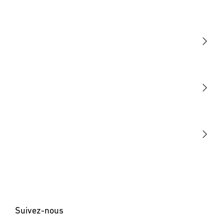
Lumière
Détection
STEINEL Tools
Notre mission
STEINEL Solutions
Contact
Suivez-nous