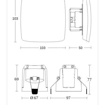
103
103
50
69
77
Ø 67
97