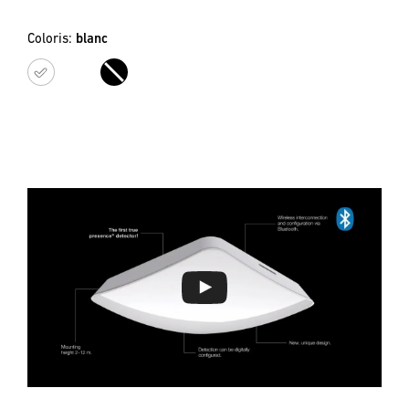
Coloris:
blanc
blanc
noir