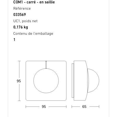
COM1 - carré - en saillie
Référence
033569
UC1, poids net
0,176 kg
Contenu de l'emballage
1
95
95
65