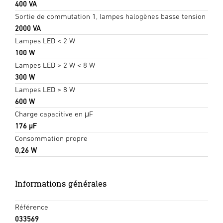
400 VA
Sortie de commutation 1, lampes halogènes basse tension
2000 VA
Lampes LED < 2 W
100 W
Lampes LED > 2 W < 8 W
300 W
Lampes LED > 8 W
600 W
Charge capacitive en μF
176 µF
Consommation propre
0,26 W
Informations générales
Référence
033569