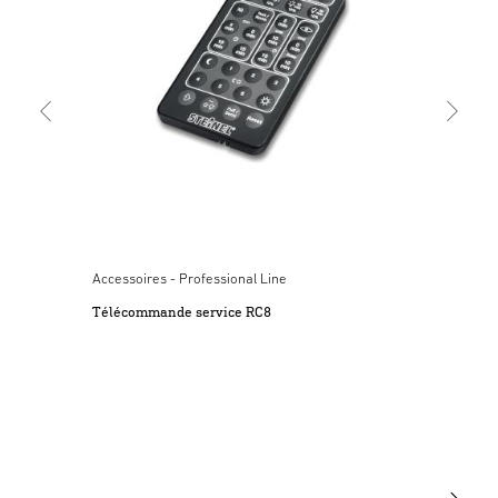
conformément à la norme NF C-15100. Pour les produits
Texte de soumission GAEB
(XML, 6968 Bytes)
avec raccord COM2 : le raccordement B1, B2 est un contact
Lancer le téléchargement
de commutation pour circuits à basse consommation
d’énergie. Il devra être protégé comme indiqué dans les
caractéristiques techniques. Au niveau de la sortie de
Texte de soumission PDF
(PDF, 114 KB)
commande DIM 1 jusqu’à 10 V, uniquement des ballasts
Lancer le téléchargement
électroniques à signal de commande à potentiel distinct
peuvent être utilisés. Aucun raccord à la tension du réseau
n’est autorisé à la sortie de commande/à l’entrée de
Texte de soumission RTF
(RTF, 43 KB)
commande DA+ / DA-. Utiliser uniquement des pièces de
Lancer le téléchargement
rechange d’origine. Les réparations ne doivent être
Accessoires - Professional Line
effectuées que par des ateliers spécialisés.
Télécommande service RC8
Declaration ue de conformite
(PDF, 294 KB)
3. Utilisation conforme aux prescriptions
Lancer le téléchargement
L’utilisation conforme à la destination prévue de la
variante de détecteur est indiquée dans le mode d’emploi
général correspondant. Il est possible de consulter le mode
d’emploi général en scannant le code QR se trouvant dans
le manuel de démarrage rapide ci-joint.