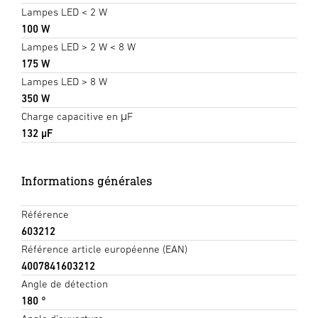
Lampes LED < 2 W
100 W
Lampes LED > 2 W < 8 W
175 W
Lampes LED > 8 W
350 W
Charge capacitive en μF
132 µF
Informations générales
Référence
603212
Référence article européenne (EAN)
4007841603212
Angle de détection
180 °