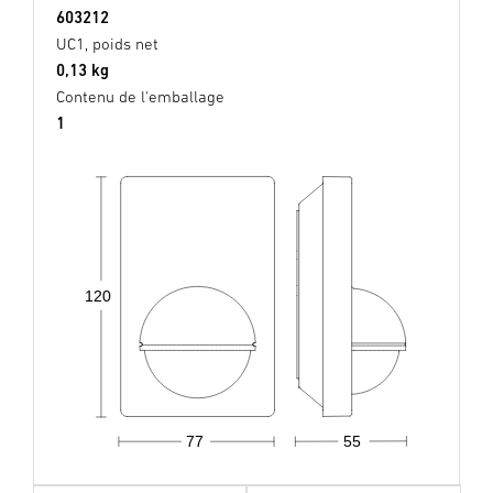
603212
UC1, poids net
0,13 kg
Contenu de l'emballage
1
120
77
55