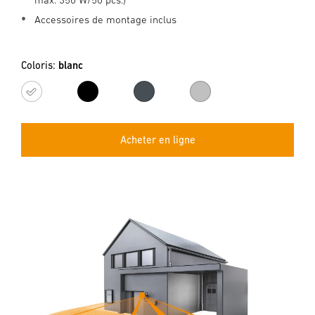
Accessoires de montage inclus
Coloris:
blanc
blanc
noir
anthracite
argenté
Acheter en ligne