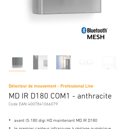
Détecteur de mouvement - Professional Line
MD IR D180 COM1 - anthracite
Code EAN 4007841066079
avant IS 180 digi HD maintenant MD IR D180
le premier capteur infrarouge à réglage numérique