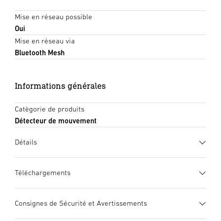
Mise en réseau possible
Oui
Mise en réseau via
Bluetooth Mesh
Informations générales
Catègorie de produits
Détecteur de mouvement
Détails
Téléchargements
Fiche technique
(PDF, 1686 KB)
Consignes de Sécurité et Avertissements
Lancer le téléchargement