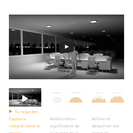
Tu regardes:
Capteurs
Amélioration
Activer et
intégrés dans le
significative de
désactiver les
réseau
la qualité de la
zones de