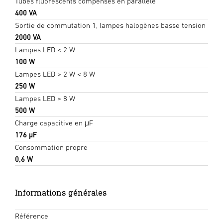
Tubes fluorescents compensés en parallèle
400 VA
Sortie de commutation 1, lampes halogènes basse tension
2000 VA
Lampes LED < 2 W
100 W
Lampes LED > 2 W < 8 W
250 W
Lampes LED > 8 W
500 W
Charge capacitive en μF
176 µF
Consommation propre
0,6 W
Informations générales
Référence