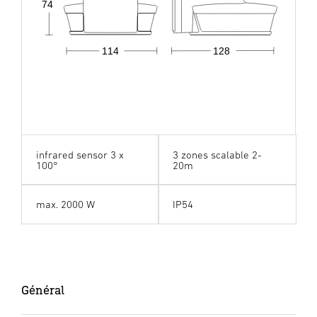
74
114
128
infrared sensor 3 x
3 zones scalable 2-
100°
20m
max. 2000 W
IP54
Général