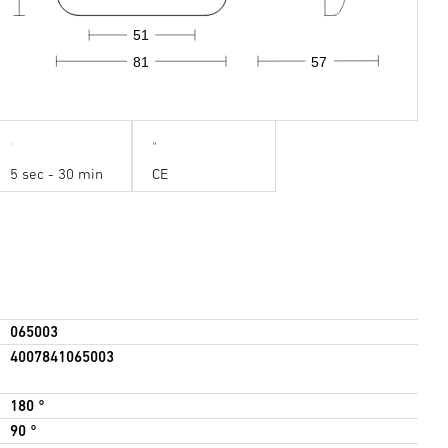
51
81
57
5 sec - 30 min
CE
065003
4007841065003
180 °
90 °