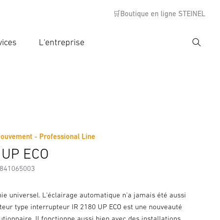
🛒Boutique en ligne STEINEL
vices
L'entreprise
Recher
rer critère de recherche
rche
ouvement - Professional Line
s
Informations sur le fabricant
 UP ECO
7841065003
ie universel. L'éclairage automatique n'a jamais été aussi
ecteur type interrupteur IR 2180 UP ECO est une nouveauté
tionnaire. Il fonctionne aussi bien avec des installations