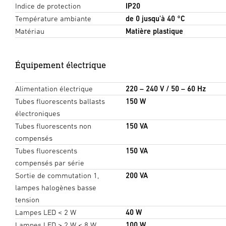
Indice de protection
IP20
Température ambiante
de 0 jusqu'à 40 °C
Matériau
Matière plastique
Équipement électrique
Alimentation électrique
220 – 240 V / 50 – 60 Hz
Tubes fluorescents ballasts
150 W
électroniques
Tubes fluorescents non
150 VA
compensés
Tubes fluorescents
150 VA
compensés par série
Sortie de commutation 1,
200 VA
lampes halogènes basse
tension
Lampes LED < 2 W
40 W
Lampes LED > 2 W < 8 W
100 W