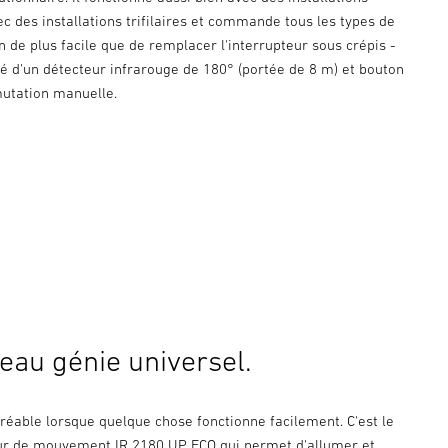
vec des installations trifilaires et commande tous les types de
n de plus facile que de remplacer l'interrupteur sous crépis -
é d'un détecteur infrarouge de 180° (portée de 8 m) et bouton
utation manuelle.
eau génie universel.
réable lorsque quelque chose fonctionne facilement. C'est le
ur de mouvement IR 2180 UP ECO qui permet d'allumer et