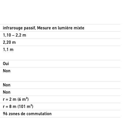
infrarouge passif, Mesure en lumière mixte
1,10 – 2,2 m
2,20 m
1,1 m
Oui
Non
Non
Non
r = 2 m (6 m²)
r = 8 m (101 m²)
96 zones de commutation