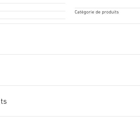
Catègorie de produits
Texte de soumission GAEB
(
Lancer le téléchargement
ts
Texte de soumission PDF
(P
Lancer le téléchargement