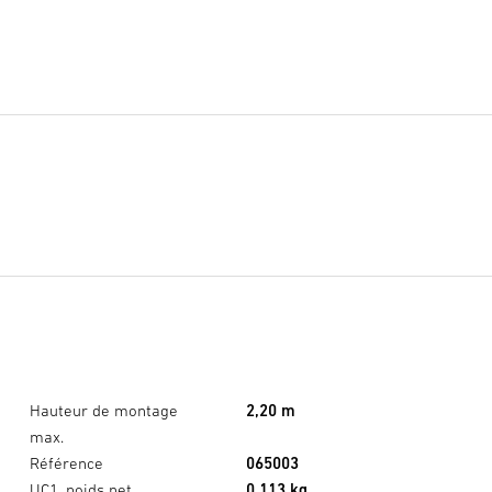
Hauteur de montage
2,20 m
max.
Référence
065003
UC1, poids net
0,113 kg