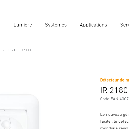
n
Lumière
Systèmes
Applications
Ser
Ent
Reche
r
IR 2180 UP ECO
e
Détecteur de m
Téléchargements
Consignes de Sécurité et Avertissement
IR 2180
Code EAN 400
Le nouveau gén
facile : le dét
mondiale révolu