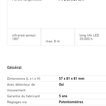
infrared sensor
long life LED
180°
25.000 h
max. 8 m
Général
Dimensions (L x l x H)
57 x 81 x 81 mm
Avec détecteur de
Oui
mouvement
Garantie du fabricant
5 ans
Réglages via
Potentiomètres