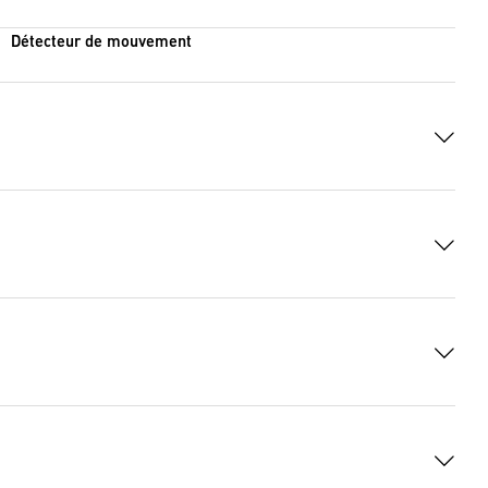
Détecteur de mouvement
XML, 6223 Bytes)
DF, 112 KB)