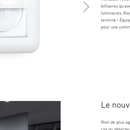
bifilaires qu'a
luminaires. Rie
terminé ! Équip
pour une comm
Le nouv
Rien de plus ag
cas du détecte