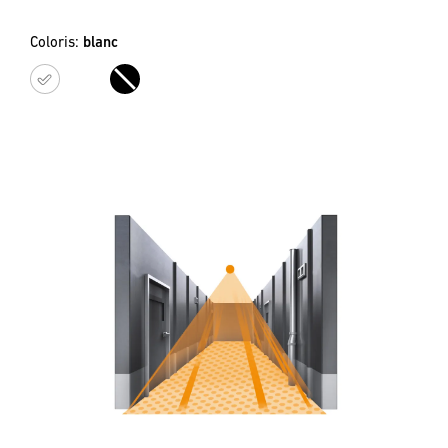
Coloris:
blanc
blanc
noir