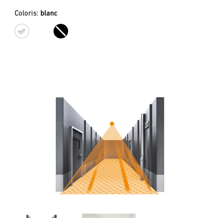
Coloris:
blanc
blanc
noir