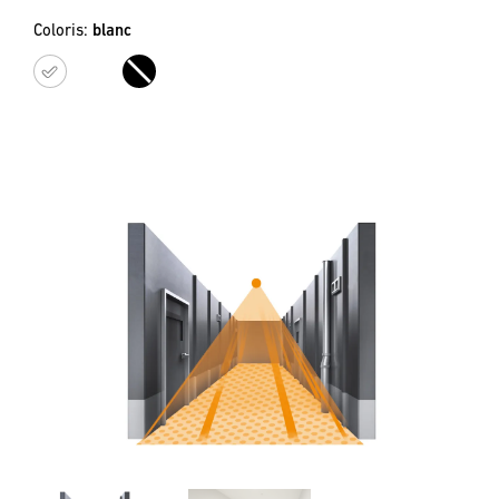
Coloris:
blanc
blanc
noir