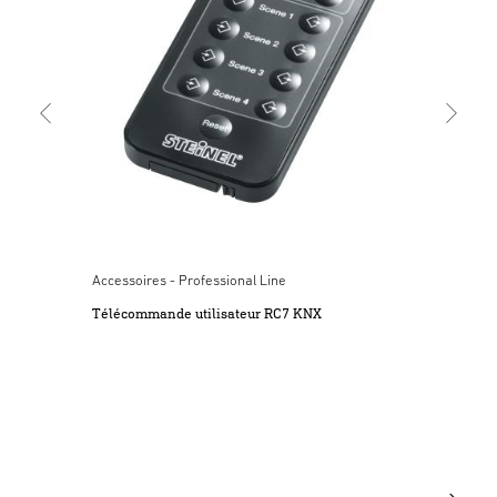
doivent être effectuées que par des ateliers spécialisés.
Caractéristiques techniques
(PDF, 400 KB)
Lancer le téléchargement
3. Utilisation conforme aux prescriptions
L’utilisation conforme à la destination prévue de la
variante de détecteur est indiquée dans le mode d’emploi
Texte de soumission DOCX
(DOCX, 8466 Bytes)
général correspondant. Il est possible de consulter le mode
Lancer le téléchargement
d’emploi général en scannant le code QR se trouvant dans
le manuel de démarrage rapide ci-joint.
Texte de soumission GAEB
(XML, 7074 Bytes)
4. Montage
Lancer le téléchargement
Contrôler l’absence de dommages sur toutes les pièces. Ne
Accessoires - Professional Line
pas mettre le produit en service en cas de dommage. Lors
Télécommande utilisateur RC7 KNX
du montage de l’appareil, veillez à ce qu’il soit fixé sans
Texte de soumission PDF
(PDF, 115 KB)
être soumis à des vibrations. Choisir l’emplacement de
Lancer le téléchargement
montage approprié en tenant compte de la portée et de la
détection des mouvements.
Texte de soumission RTF
(RTF, 43 KB)
Lancer le téléchargement
5. Nettoyage et entretien
L’appareil ne nécessite aucun entretien. Risque