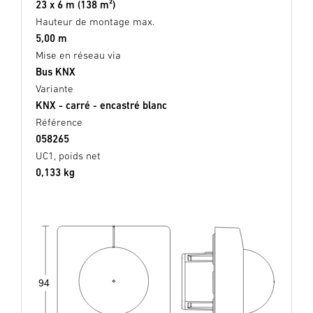
23 x 6 m (138 m²)
Hauteur de montage max.
5,00 m
Mise en réseau via
Bus KNX
Variante
KNX - carré - encastré blanc
Référence
058265
UC1, poids net
0,133 kg
94