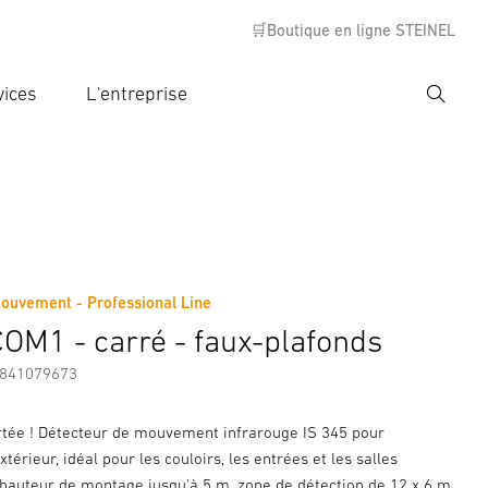
🛒Boutique en ligne STEINEL
vices
L'entreprise
Recher
rer critère de recherche
rche
ouvement - Professional Line
s
Informations sur le fabricant
Accessoires
COM1 - carré - faux-plafonds
7841079673
tée ! Détecteur de mouvement infrarouge IS 345 pour
'extérieur, idéal pour les couloirs, les entrées et les salles
, hauteur de montage jusqu'à 5 m, zone de détection de 12 x 6 m