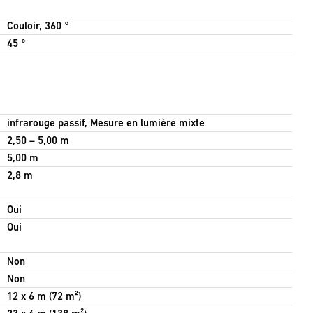
Couloir, 360 °
45 °
infrarouge passif, Mesure en lumière mixte
2,50 – 5,00 m
5,00 m
2,8 m
Oui
Oui
Non
Non
12 x 6 m (72 m²)