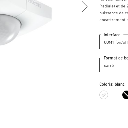
(radiale) et de
puissance de co
encastrement a
Interface
Format de bo
Coloris:
blanc
blanc