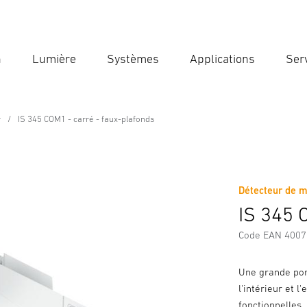
n
Lumière
Systèmes
Applications
Ser
Ent
Reche
r
IS 345 COM1 - carré - faux-plafonds
e
faux-plafonds
Détecteur de m
Téléchargements
Consignes de Sécurité et Avertissement
IS 345 
Code EAN 400
Une grande por
l'intérieur et l
fonctionnelles