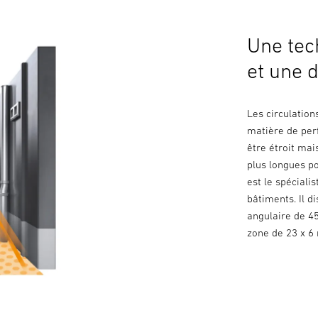
Une tec
et une d
Les circulation
matière de per
être étroit mai
plus longues p
est le spéciali
bâtiments. Il d
angulaire de 45
zone de 23 x 6