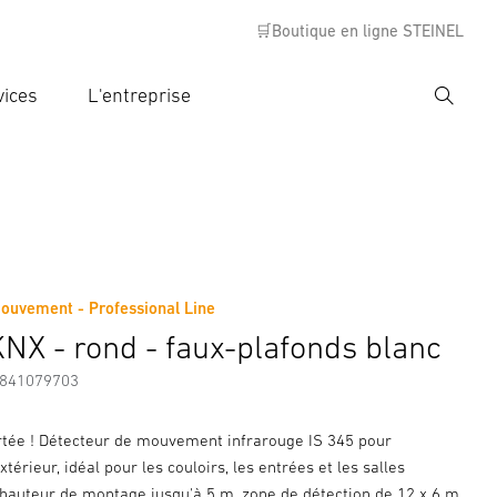
🛒Boutique en ligne STEINEL
vices
L'entreprise
Recher
rer critère de recherche
rche
ouvement - Professional Line
s
Informations sur le fabricant
Accessoires
KNX - rond - faux-plafonds blanc
7841079703
tée ! Détecteur de mouvement infrarouge IS 345 pour
'extérieur, idéal pour les couloirs, les entrées et les salles
, hauteur de montage jusqu'à 5 m, zone de détection de 12 x 6 m