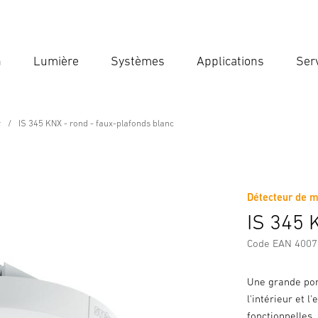
n
Lumière
Systèmes
Applications
Ser
Ent
Reche
r
IS 345 KNX - rond - faux-plafonds blanc
e
ux-plafonds blanc
Détecteur de m
Téléchargements
Consignes de Sécurité et Avertissement
IS 345 
Code EAN 400
Une grande por
l'intérieur et l
fonctionnelles