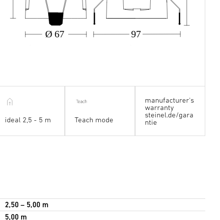
Ø 67
97
manufacturer's
warranty
steinel.de/gara
ideal 2,5 - 5 m
Teach mode
ntie
2,50 – 5,00 m
5,00 m