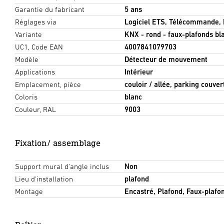
Garantie du fabricant
5 ans
Réglages via
Logiciel ETS, Télécommande,
Variante
KNX - rond - faux-plafonds bl
UC1, Code EAN
4007841079703
Modèle
Détecteur de mouvement
Applications
Intérieur
Emplacement, pièce
couloir / allée, parking couver
Coloris
blanc
Couleur, RAL
9003
Fixation/ assemblage
Support mural d'angle inclus
Non
Lieu d'installation
plafond
Montage
Encastré, Plafond, Faux-plafo