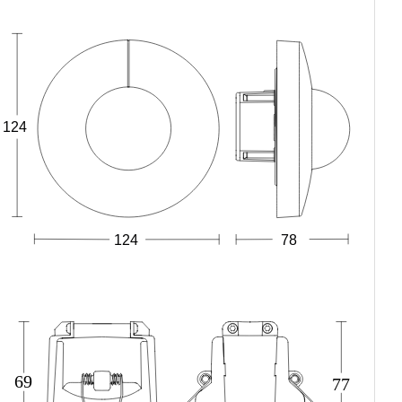
124
124
78
69
77