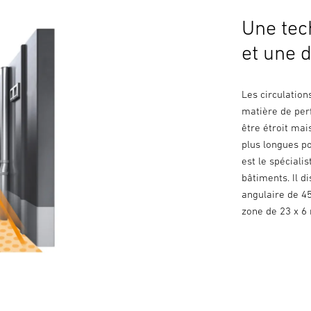
Une tec
et une d
Les circulation
matière de per
être étroit mai
plus longues p
est le spéciali
bâtiments. Il d
angulaire de 45
zone de 23 x 6