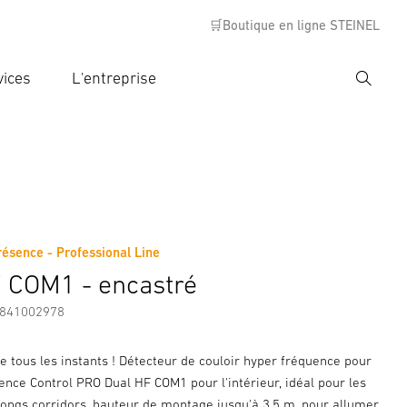
🛒Boutique en ligne STEINEL
vices
L'entreprise
Recher
rer critère de recherche
rche
résence - Professional Line
s
Informations sur le fabricant
Accessoires
 COM1 - encastré
7841002978
e tous les instants ! Détecteur de couloir hyper fréquence pour
sence Control PRO Dual HF COM1 pour l'intérieur, idéal pour les
 longs corridors, hauteur de montage jusqu'à 3,5 m, pour allumer