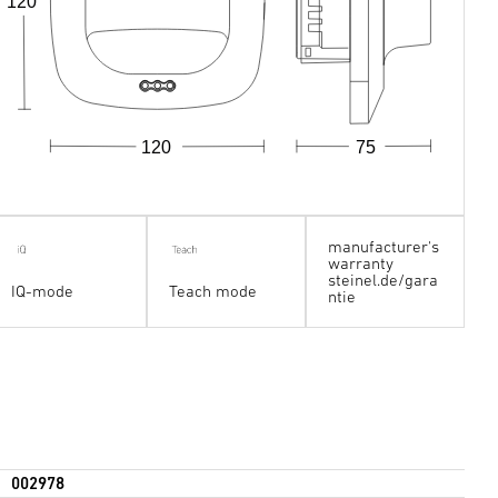
120
120
75
manufacturer's
warranty
steinel.de/gara
IQ-mode
Teach mode
ntie
002978