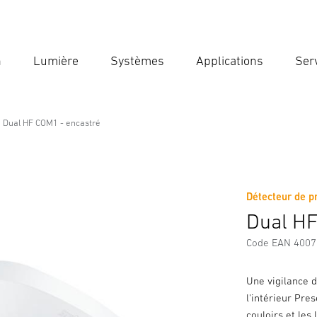
n
Lumière
Systèmes
Applications
Ser
Ent
Reche
Dual HF COM1 - encastré
tré
Détecteur de p
Téléchargements
Consignes de Sécurité et Avertissement
Dual HF
Code EAN 400
Une vigilance d
l'intérieur Pre
couloirs et les