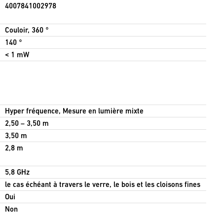
4007841002978
Couloir, 360 °
140 °
< 1 mW
Hyper fréquence, Mesure en lumière mixte
2,50 – 3,50 m
3,50 m
2,8 m
5,8 GHz
le cas échéant à travers le verre, le bois et les cloisons fines
Oui
Non