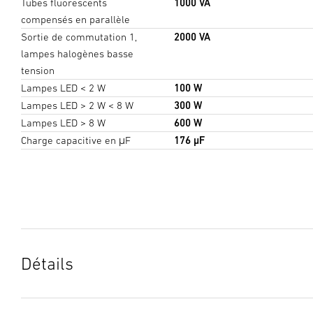
Tubes fluorescents
1000 VA
compensés en parallèle
Sortie de commutation 1,
2000 VA
lampes halogènes basse
tension
Lampes LED < 2 W
100 W
Lampes LED > 2 W < 8 W
300 W
Lampes LED > 8 W
600 W
Charge capacitive en μF
176 µF
Détails