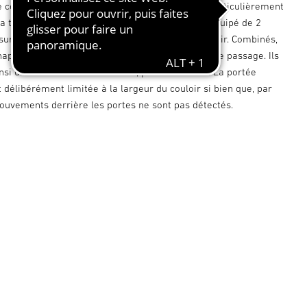
e couloir Dual HF fonctionne avec une variante particulièrement
 la technologie hyperfréquence. Ce système est équipé de 2
surveillent respectivement une direction du couloir. Combinés,
chappe dans un rayon de 20 mètres dans le sens de passage. Ils
nsi une surveillance sans faille, précise et sûre. La portée
t délibérément limitée à la largeur du couloir si bien que, par
ouvements derrière les portes ne sont pas détectés.