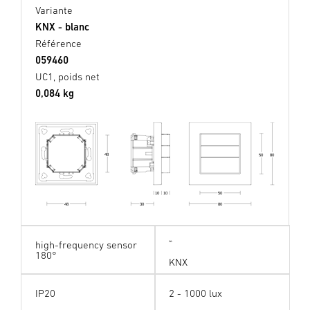
Variante
KNX - blanc
Référence
059460
UC1, poids net
0,084 kg
48
50
80
50
10
10
80
48
30
high-frequency sensor
180°
KNX
IP20
2 - 1000 lux