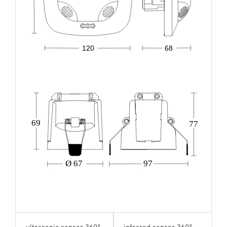
68
120
69
77
Ø 67
97
ultrasonic sensor 360°
infrared sensor 360°