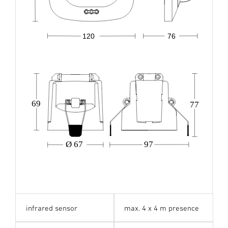
120
76
69
77
Ø 67
97
infrared sensor
max. 4 x 4 m presence