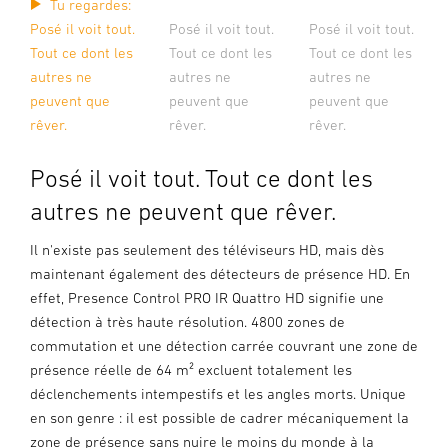
Tu regardes:
Posé il voit tout.
Posé il voit tout.
Posé il voit tout.
Tout ce dont les
Tout ce dont les
Tout ce dont les
autres ne
autres ne
autres ne
peuvent que
peuvent que
peuvent que
rêver.
rêver.
rêver.
Posé il voit tout. Tout ce dont les
autres ne peuvent que rêver.
Il n'existe pas seulement des téléviseurs HD, mais dès
maintenant également des détecteurs de présence HD. En
effet, Presence Control PRO IR Quattro HD signifie une
détection à très haute résolution. 4800 zones de
commutation et une détection carrée couvrant une zone de
présence réelle de 64 m² excluent totalement les
déclenchements intempestifs et les angles morts. Unique
en son genre : il est possible de cadrer mécaniquement la
zone de présence sans nuire le moins du monde à la