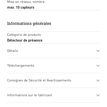
Mise en réseau, nombre
max. 10 capteurs
Informations générales
Catègorie de produits
Détecteur de présence
Détails
Téléchargements
Fiche technique
(PDF, 1743 KB)
Consignes de Sécurité et Avertissements
Lancer le téléchargement
1. Notice d’information produit importante
Informations sur le fabricant
Veuillez la lire attentivement et la conserver en lieu sûr ! –
Mode d’emploi
(PDF, 11 MB)
Elle est protégée par la loi sur les droits d’auteur. Une
Lancer le téléchargement
4 pyrodétecteurs
Fabricant
Télécommandes en option