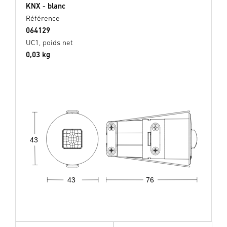
KNX - blanc
Référence
064129
UC1, poids net
0,03 kg
43
43
76