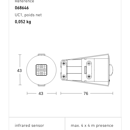
Référence
068646
UC1, poids net
0,052 kg
43
43
76
infrared sensor
max. 4 x 4 m presence