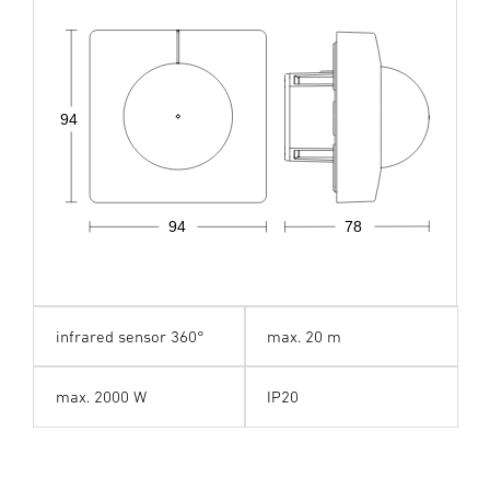
94
94
78
infrared sensor 360°
max. 20 m
max. 2000 W
IP20