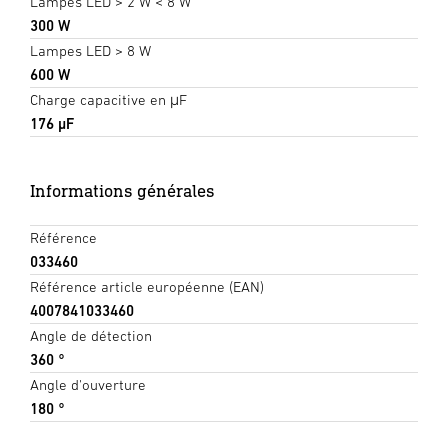
Lampes LED > 2 W < 8 W
300 W
Lampes LED > 8 W
600 W
Charge capacitive en μF
176 µF
Informations générales
Référence
033460
Référence article européenne (EAN)
4007841033460
Angle de détection
360 °
Angle d'ouverture
180 °