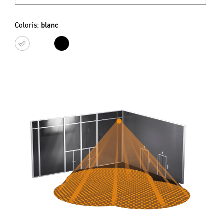
Coloris:
blanc
blanc
noir