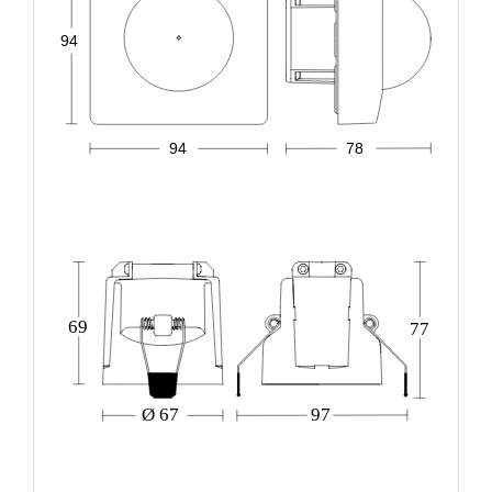
94
94
78
69
77
Ø 67
97