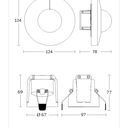
124
124
78
69
77
Ø 67
97