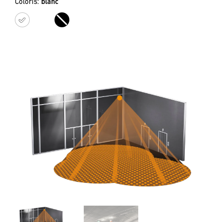
Coloris:
blanc
blanc
noir