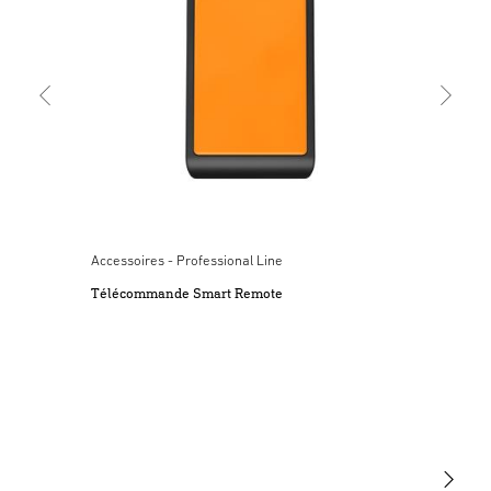
Declaration ue de conformite
(PDF, 5 MB)
Lancer le téléchargement
3. Utilisation conforme aux prescriptions
L’utilisation conforme à la destination prévue de la
variante de détecteur est indiquée dans le mode d’emploi
Quick Start Guide
(PDF, 2878 KB)
général correspondant. Il est possible de consulter le mode
Lancer le téléchargement
d’emploi général en scannant le code QR se trouvant dans
le manuel de démarrage rapide ci-joint.
Brochure du produit
4. Montage
Lancer le téléchargement
Contrôler l’absence de dommages sur toutes les pièces. Ne
Accessoires - Professional Line
pas mettre le produit en service en cas de dommage. Lors
Télécommande Smart Remote
du montage de l’appareil, veillez à ce qu’il soit fixé sans
être soumis à des vibrations. Choisir l’emplacement de
montage approprié en tenant compte de la portée et de la
détection des mouvements.
5. Nettoyage et entretien
L’appareil ne nécessite aucun entretien. Risque
d’électrocution ! Si des pièces sous tension sont au contact