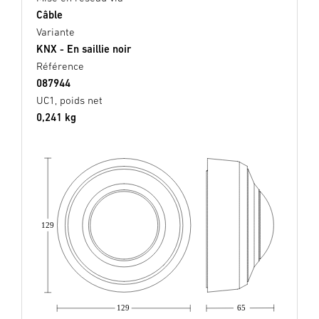
Câble
Variante
KNX - En saillie noir
Référence
087944
UC1, poids net
0,241 kg
129
129
65