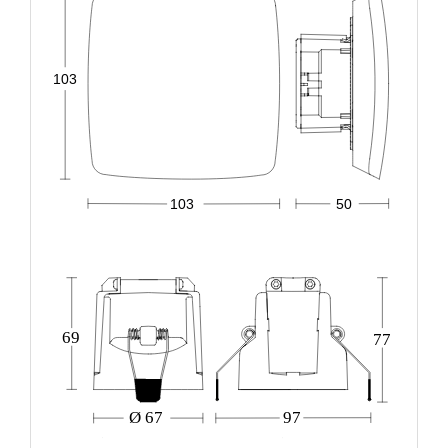
103
103
50
69
77
Ø 67
97