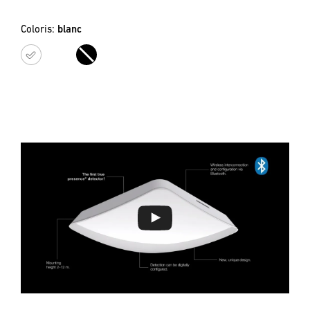
Coloris:
blanc
blanc
noir