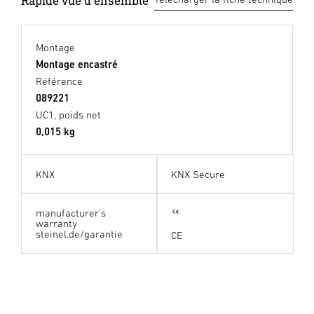
Rapide vue d'ensemble
Montage
Montage encastré
Référence
089221
UC1, poids net
0,015 kg
KNX
KNX Secure
manufacturer's
warranty
steinel.de/garantie
CE