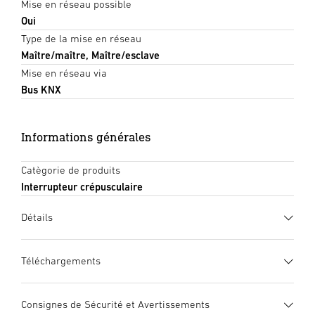
Mise en réseau possible
Oui
Type de la mise en réseau
Maître/maître, Maître/esclave
Mise en réseau via
Bus KNX
Informations générales
Catègorie de produits
Interrupteur crépusculaire
Détails
Téléchargements
Fiche technique
(PDF, 824 KB)
Consignes de Sécurité et Avertissements
Lancer le téléchargement