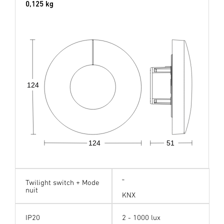
0,125 kg
124
124
51
Twilight switch + Mode
nuit
KNX
IP20
2 - 1000 lux