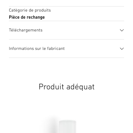
Catègorie de produits
Pièce de rechange
Téléchargements
Informations sur le fabricant
Fabricant
STEINEL GmbH
Dieselstraße 80-84
33442 Herzebrock-Clarholz
Produit adéquat
Allemagne
product@steinel.de