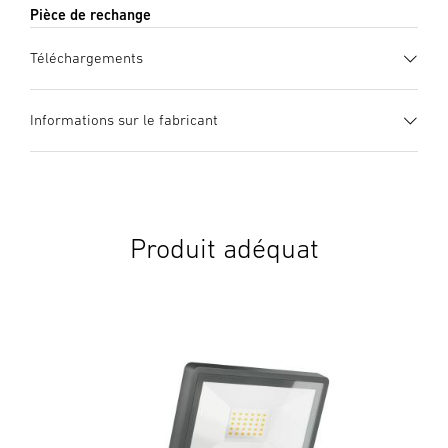
Pièce de rechange
Téléchargements
Mode d’emploi
(PDF, 9 MB)
Informations sur le fabricant
Lancer le téléchargement
Fabricant
STEINEL GmbH
Dieselstraße 80-84
33442 Herzebrock-Clarholz
Produit adéquat
Allemagne
product@steinel.de