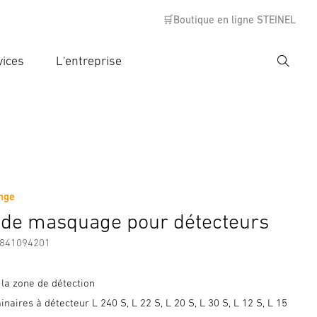
🛒Boutique en ligne STEINEL
vices
L'entreprise
Recher
rer critère de recherche
rche
ange
de masquage pour détecteurs
7841094201
 la zone de détection
inaires à détecteur L 240 S, L 22 S, L 20 S, L 30 S, L 12 S, L 15