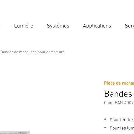
n
Lumière
Systèmes
Applications
Ser
Ent
Reche
Bandes de masquage pour détecteurs
our détecteurs
Pièce de rech
Bandes 
Code EAN 400
Pour limiter
Pour les lum