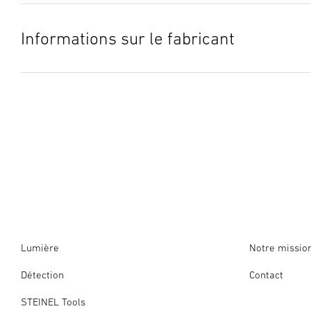
Informations sur le fabricant
Fabricant
STEINEL GmbH
Dieselstraße 80-84
33442 Herzebrock-Clarholz
Allemagne
product@steinel.de
Lumière
Notre missio
Détection
Contact
STEINEL Tools