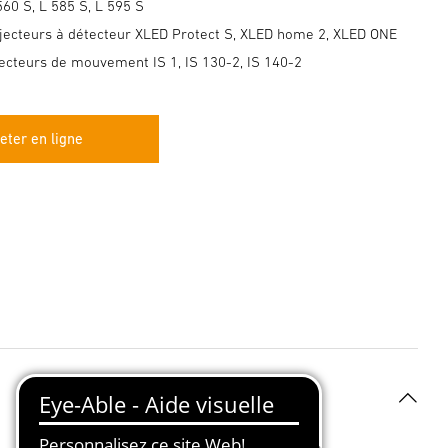
 560 S, L 585 S, L 595 S
ojecteurs à détecteur XLED Protect S, XLED home 2, XLED ONE
tecteurs de mouvement IS 1, IS 130-2, IS 140-2
eter en ligne