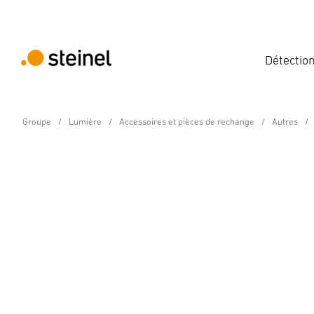
Détectio
Groupe
Lumière
Accessoires et pièces de rechange
Autres
Pièce de rechange - Professional Line
Profilé de remplaceme
Caractéristiques techniques
Téléchargements
Consign