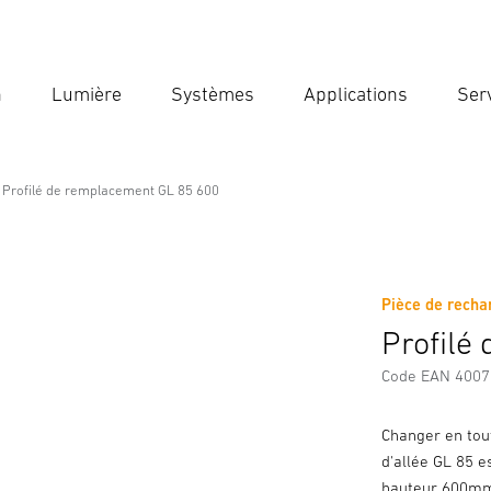
n
Lumière
Systèmes
Applications
Ser
Ent
Reche
Profilé de remplacement GL 85 600
nt GL 85 600
Pièce de recha
es de Sécurité et Avertissements
Informations sur le fabricant
Profilé
Code EAN 400
Changer en tou
d'allée GL 85 e
hauteur 600m