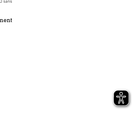
ED sans
ment