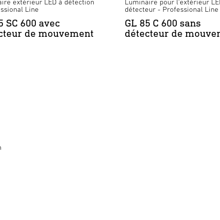
ire extérieur LED à détection
Luminaire pour l'extérieur L
essional Line
détecteur - Professional Line
5 SC 600 avec
GL 85 C 600 sans
cteur de mouvement
détecteur de mouve
n