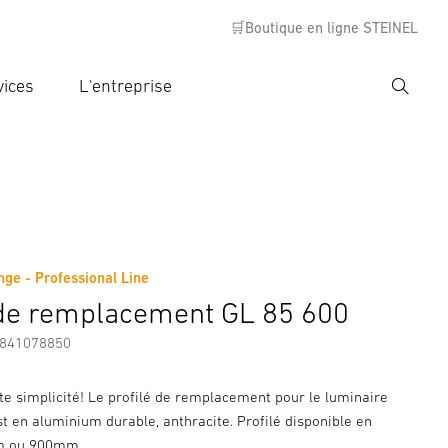
🛒Boutique en ligne STEINEL
vices
L'entreprise
Recher
rer critère de recherche
rche
nge - Professional Line
Accessoires
 de remplacement GL 85 600
7841078850
te simplicité! Le profilé de remplacement pour le luminaire
st en aluminium durable, anthracite. Profilé disponible en
m ou 900mm.