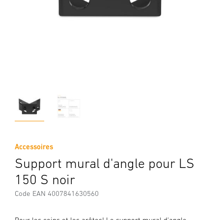
Accessoires
Support mural d'angle pour LS
150 S noir
Code EAN 4007841630560
Pour les coins et les arêtes! Le support mural d'angle