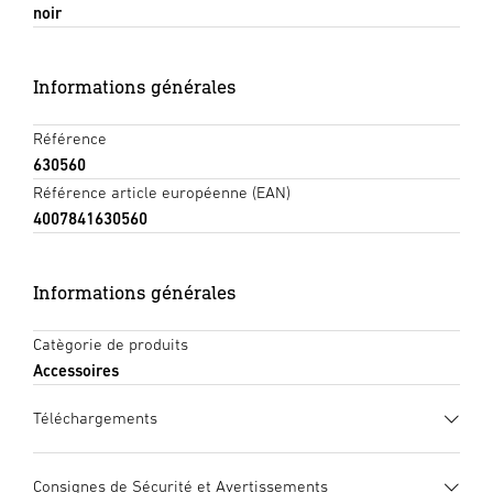
noir
Informations générales
Référence
630560
Référence article européenne (EAN)
4007841630560
Informations générales
Catègorie de produits
Accessoires
Téléchargements
Fiche technique
(PDF, 402 KB)
Consignes de Sécurité et Avertissements
Lancer le téléchargement